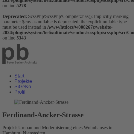
2024/plugins/system/helixultimate/vendor/scssphp/scssphp/src/C
on line
5278
Deprecated
: ScssPhp\ScssPhp\Compiler::has(): Implicitly marking
parameter $env as nullable is deprecated, the explicit nullable type
must be used instead in
/www/htdocs/w008267c/website-
2024/plugins/system/helixultimate/vendor/scssphp/scssphp/src/C
on line
5343
Start
Projekte
SiGeKo
Profil
Ferdinand-Ancker-Strasse
Projekt:
Umbau und Modernisierung eines Wohnhauses in
Hamburg, Nienstedten