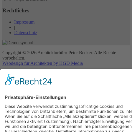
Rechtliches
Impressum
|
Datenschutz
Copyright © 2026 Architekturbüro Peter Becker. Alle Rechte
vorbehalten.
Webdesign für Architekten by HGD Media
Start
Projekte
SiGeKo
Profil