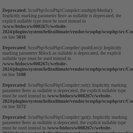
Deprecated
: ScssPhp\ScssPhp\Compiler::multiplyMedia():
Implicitly marking parameter $env as nullable is deprecated, the
explicit nullable type must be used instead in
/www/htdocs/w008267c/website-
2024/plugins/system/helixultimate/vendor/scssphp/scssphp/src/C
on line
5016
Deprecated
: ScssPhp\ScssPhp\Compiler::pushEnv(): Implicitly
marking parameter $block as nullable is deprecated, the explicit
nullable type must be used instead in
/www/htdocs/w008267c/website-
2024/plugins/system/helixultimate/vendor/scssphp/scssphp/src/C
on line
5108
Deprecated
: ScssPhp\ScssPhp\Compiler::set(): Implicitly marking
parameter $env as nullable is deprecated, the explicit nullable type
must be used instead in
/www/htdocs/w008267c/website-
2024/plugins/system/helixultimate/vendor/scssphp/scssphp/src/C
on line
5172
Deprecated
: ScssPhp\ScssPhp\Compiler::get(): Implicitly marking
parameter $env as nullable is deprecated, the explicit nullable type
must be used instead in
/www/htdocs/w008267c/website-