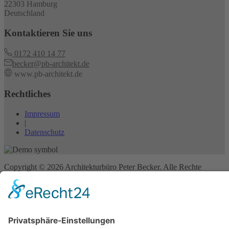
22303 Hamburg
Deutschland
Kontaktieren Sie uns
0172 410 14 77
becker@pb-architekt.de
www.pb-architekt.de
Rechtliches
Impressum
|
Datenschutz
Copyright © 2026 Architekturbüro Peter Becker. Alle Rechte
vorbehalten.
Webdesign für Architekten by HGD Media
Start
Projekte
SiGeKo