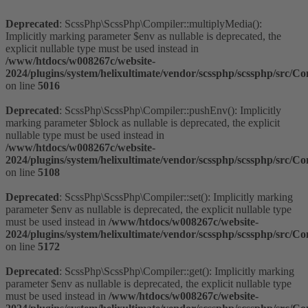
Deprecated
: ScssPhp\ScssPhp\Compiler::multiplyMedia():
Implicitly marking parameter $env as nullable is deprecated, the
explicit nullable type must be used instead in
/www/htdocs/w008267c/website-
2024/plugins/system/helixultimate/vendor/scssphp/scssphp/src/C
on line
5016
Deprecated
: ScssPhp\ScssPhp\Compiler::pushEnv(): Implicitly
marking parameter $block as nullable is deprecated, the explicit
nullable type must be used instead in
/www/htdocs/w008267c/website-
2024/plugins/system/helixultimate/vendor/scssphp/scssphp/src/C
on line
5108
Deprecated
: ScssPhp\ScssPhp\Compiler::set(): Implicitly marking
parameter $env as nullable is deprecated, the explicit nullable type
must be used instead in
/www/htdocs/w008267c/website-
2024/plugins/system/helixultimate/vendor/scssphp/scssphp/src/C
on line
5172
Deprecated
: ScssPhp\ScssPhp\Compiler::get(): Implicitly marking
parameter $env as nullable is deprecated, the explicit nullable type
must be used instead in
/www/htdocs/w008267c/website-