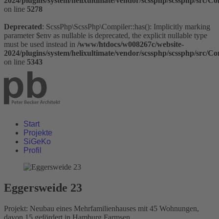
2024/plugins/system/helixultimate/vendor/scssphp/scssphp/src/C
on line
5278
Deprecated
: ScssPhp\ScssPhp\Compiler::has(): Implicitly marking
parameter $env as nullable is deprecated, the explicit nullable type
must be used instead in
/www/htdocs/w008267c/website-
2024/plugins/system/helixultimate/vendor/scssphp/scssphp/src/C
on line
5343
Start
Projekte
SiGeKo
Profil
Eggersweide 23
Projekt:
Neubau eines Mehrfamilienhauses mit 45 Wohnungen,
davon 15 gefördert in Hamburg Farmsen