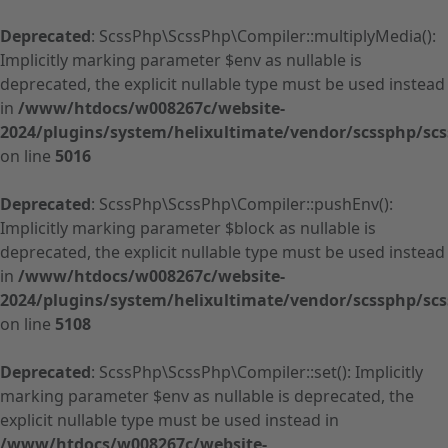
Deprecated
: ScssPhp\ScssPhp\Compiler::multiplyMedia():
Implicitly marking parameter $env as nullable is
deprecated, the explicit nullable type must be used instead
in
/www/htdocs/w008267c/website-
2024/plugins/system/helixultimate/vendor/scssphp/sc
on line
5016
Deprecated
: ScssPhp\ScssPhp\Compiler::pushEnv():
Implicitly marking parameter $block as nullable is
deprecated, the explicit nullable type must be used instead
in
/www/htdocs/w008267c/website-
2024/plugins/system/helixultimate/vendor/scssphp/sc
on line
5108
Deprecated
: ScssPhp\ScssPhp\Compiler::set(): Implicitly
marking parameter $env as nullable is deprecated, the
explicit nullable type must be used instead in
/www/htdocs/w008267c/website-